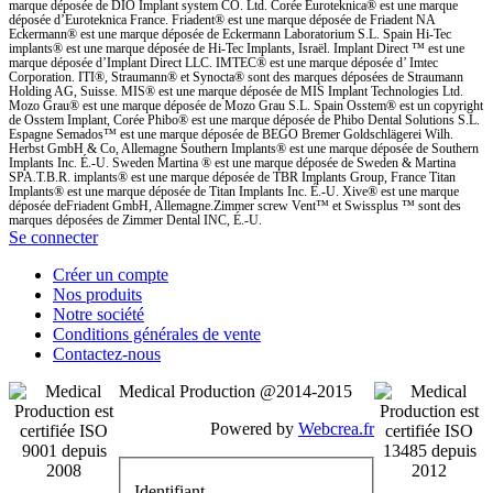
marque déposée de DIO Implant system CO. Ltd. Corée Euroteknica® est une marque
déposée d’Euroteknica France. Friadent® est une marque déposée de Friadent NA
Eckermann® est une marque déposée de Eckermann Laboratorium S.L. Spain Hi-Tec
implants® est une marque déposée de Hi-Tec Implants, Israël. Implant Direct ™ est une
marque déposée d’Implant Direct LLC. IMTEC® est une marque déposée d’ Imtec
Corporation. ITI®, Straumann® et Synocta® sont des marques déposées de Straumann
Holding AG, Suisse. MIS® est une marque déposée de MIS Implant Technologies Ltd.
Mozo Grau® est une marque déposée de Mozo Grau S.L. Spain Osstem® est un copyright
de Osstem Implant, Corée Phibo® est une marque déposée de Phibo Dental Solutions S.L.
Espagne Semados™ est une marque déposée de BEGO Bremer Goldschlägerei Wilh.
Herbst GmbH & Co, Allemagne Southern Implants® est une marque déposée de Southern
Implants Inc. É.-U. Sweden Martina ® est une marque déposée de Sweden & Martina
SPA.T.B.R. implants® est une marque déposée de TBR Implants Group, France Titan
Implants® est une marque déposée de Titan Implants Inc. É.-U. Xive® est une marque
déposée deFriadent GmbH, Allemagne.Zimmer screw Vent™ et Swissplus ™ sont des
marques déposées de Zimmer Dental INC, É.-U.
Se connecter
Créer un compte
Nos produits
Notre société
Conditions générales de vente
Contactez-nous
Medical Production @2014-2015
Powered by
Webcrea.fr
Identifiant