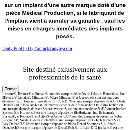
sur un implant d’une autre marque doté d’une
pièce Médical Production, si le fabriquant de
l’implant vient à annuler sa garantie , sauf les
mises en charges immédiates des implants
posés.
Daily PopUp By YannickTanguy.com
Site destiné exlusivement aux
professionnels de la santé
Lifecore®, Restore® et Sustain® sont des marques déposées de Lifecore Biomedical, Inc.
3i® et 3i® Certain®, Miniplant®, Micro Miniplant® et Osseotite® sont des marques
déposées de 3i, Implant Innovations, É.-U. A.B. ® est une marque déposée de A.B. Dental
Devices Ltd. Alpha Bio® est une marque déposée de AlphaBioTec Ltd. Astra Tech™ est
une marque déposée de AstraZeneca.Avinent ® est une marque déposée d’Avinent Implant
System. Bio Horizons® est une marque déposée de BioHorizons, inc. Brånemark
System®, et Replace®, et Active® et Active-CC® sont des marques déposées de Nobel
Biocare AB, Suède. C-Tech implant® est une marque déposée de C-Tech Implant S.r.L.
Italy Defcon TSH® est une marque déposée de Phibo Dental Solutions S.L. Spain
Dentaltech® est une marque déposée de Dental Tech S.r.L. Italie DIO implants® est une