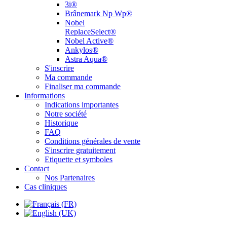
3i®
Brânemark Np Wp®
Nobel
ReplaceSelect®
Nobel Active®
Ankylos®
Astra Aqua®
S'inscrire
Ma commande
Finaliser ma commande
Informations
Indications importantes
Notre société
Historique
FAQ
Conditions générales de vente
S'inscrire gratuitement
Etiquette et symboles
Contact
Nos Partenaires
Cas cliniques