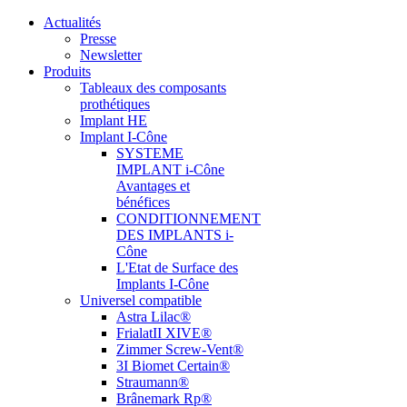
Actualités
Presse
Newsletter
Produits
Tableaux des composants
prothétiques
Implant HE
Implant I-Cône
SYSTEME
IMPLANT i-Cône
Avantages et
bénéfices
CONDITIONNEMENT
DES IMPLANTS i-
Cône
L'Etat de Surface des
Implants I-Cône
Universel compatible
Astra Lilac®
FrialatII XIVE®
Zimmer Screw-Vent®
3I Biomet Certain®
Straumann®
Brânemark Rp®