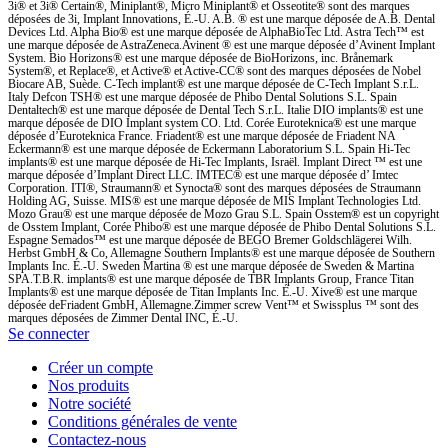
3i® et 3i® Certain®, Miniplant®, Micro Miniplant® et Osseotite® sont des marques
déposées de 3i, Implant Innovations, É.-U. A.B. ® est une marque déposée de A.B. Dental
Devices Ltd. Alpha Bio® est une marque déposée de AlphaBioTec Ltd. Astra Tech™ est
une marque déposée de AstraZeneca.Avinent ® est une marque déposée d’Avinent Implant
System. Bio Horizons® est une marque déposée de BioHorizons, inc. Brånemark
System®, et Replace®, et Active® et Active-CC® sont des marques déposées de Nobel
Biocare AB, Suède. C-Tech implant® est une marque déposée de C-Tech Implant S.r.L.
Italy Defcon TSH® est une marque déposée de Phibo Dental Solutions S.L. Spain
Dentaltech® est une marque déposée de Dental Tech S.r.L. Italie DIO implants® est une
marque déposée de DIO Implant system CO. Ltd. Corée Euroteknica® est une marque
déposée d’Euroteknica France. Friadent® est une marque déposée de Friadent NA
Eckermann® est une marque déposée de Eckermann Laboratorium S.L. Spain Hi-Tec
implants® est une marque déposée de Hi-Tec Implants, Israël. Implant Direct ™ est une
marque déposée d’Implant Direct LLC. IMTEC® est une marque déposée d’ Imtec
Corporation. ITI®, Straumann® et Synocta® sont des marques déposées de Straumann
Holding AG, Suisse. MIS® est une marque déposée de MIS Implant Technologies Ltd.
Mozo Grau® est une marque déposée de Mozo Grau S.L. Spain Osstem® est un copyright
de Osstem Implant, Corée Phibo® est une marque déposée de Phibo Dental Solutions S.L.
Espagne Semados™ est une marque déposée de BEGO Bremer Goldschlägerei Wilh.
Herbst GmbH & Co, Allemagne Southern Implants® est une marque déposée de Southern
Implants Inc. É.-U. Sweden Martina ® est une marque déposée de Sweden & Martina
SPA.T.B.R. implants® est une marque déposée de TBR Implants Group, France Titan
Implants® est une marque déposée de Titan Implants Inc. É.-U. Xive® est une marque
déposée deFriadent GmbH, Allemagne.Zimmer screw Vent™ et Swissplus ™ sont des
marques déposées de Zimmer Dental INC, É.-U.
Se connecter
Créer un compte
Nos produits
Notre société
Conditions générales de vente
Contactez-nous