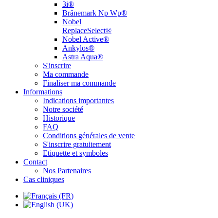
3i®
Brânemark Np Wp®
Nobel
ReplaceSelect®
Nobel Active®
Ankylos®
Astra Aqua®
S'inscrire
Ma commande
Finaliser ma commande
Informations
Indications importantes
Notre société
Historique
FAQ
Conditions générales de vente
S'inscrire gratuitement
Etiquette et symboles
Contact
Nos Partenaires
Cas cliniques