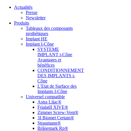
Actualités
Presse
Newsletter
Produits
Tableaux des composants
prothétiques
Implant HE
Implant I-Cône
SYSTEME
IMPLANT i-Cône
Avantages et
bénéfices
CONDITIONNEMENT
DES IMPLANTS i-
Cône
L'Etat de Surface des
Implants I-Cône
Universel compatible
Astra Lilac®
FrialatII XIVE®
Zimmer Screw-Vent®
3I Biomet Certain®
Straumann®
Brânemark Rp®