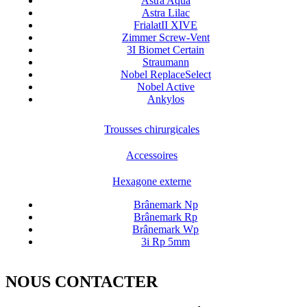
Astra Aqua
Astra Lilac
FrialatII XIVE
Zimmer Screw-Vent
3I Biomet Certain
Straumann
Nobel ReplaceSelect
Nobel Active
Ankylos
Trousses chirurgicales
Accessoires
Hexagone externe
Brânemark Np
Brânemark Rp
Brânemark Wp
3i Rp 5mm
NOUS CONTACTER