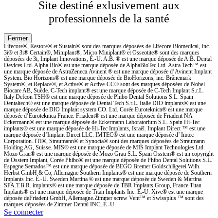
Site destiné exlusivement aux
professionnels de la santé
Lifecore®, Restore® et Sustain® sont des marques déposées de Lifecore Biomedical, Inc.
3i® et 3i® Certain®, Miniplant®, Micro Miniplant® et Osseotite® sont des marques
déposées de 3i, Implant Innovations, É.-U. A.B. ® est une marque déposée de A.B. Dental
Devices Ltd. Alpha Bio® est une marque déposée de AlphaBioTec Ltd. Astra Tech™ est
une marque déposée de AstraZeneca.Avinent ® est une marque déposée d’Avinent Implant
System. Bio Horizons® est une marque déposée de BioHorizons, inc. Brånemark
System®, et Replace®, et Active® et Active-CC® sont des marques déposées de Nobel
Biocare AB, Suède. C-Tech implant® est une marque déposée de C-Tech Implant S.r.L.
Italy Defcon TSH® est une marque déposée de Phibo Dental Solutions S.L. Spain
Dentaltech® est une marque déposée de Dental Tech S.r.L. Italie DIO implants® est une
marque déposée de DIO Implant system CO. Ltd. Corée Euroteknica® est une marque
déposée d’Euroteknica France. Friadent® est une marque déposée de Friadent NA
Eckermann® est une marque déposée de Eckermann Laboratorium S.L. Spain Hi-Tec
implants® est une marque déposée de Hi-Tec Implants, Israël. Implant Direct ™ est une
marque déposée d’Implant Direct LLC. IMTEC® est une marque déposée d’ Imtec
Corporation. ITI®, Straumann® et Synocta® sont des marques déposées de Straumann
Holding AG, Suisse. MIS® est une marque déposée de MIS Implant Technologies Ltd.
Mozo Grau® est une marque déposée de Mozo Grau S.L. Spain Osstem® est un copyright
de Osstem Implant, Corée Phibo® est une marque déposée de Phibo Dental Solutions S.L.
Espagne Semados™ est une marque déposée de BEGO Bremer Goldschlägerei Wilh.
Herbst GmbH & Co, Allemagne Southern Implants® est une marque déposée de Southern
Implants Inc. É.-U. Sweden Martina ® est une marque déposée de Sweden & Martina
SPA.T.B.R. implants® est une marque déposée de TBR Implants Group, France Titan
Implants® est une marque déposée de Titan Implants Inc. É.-U. Xive® est une marque
déposée deFriadent GmbH, Allemagne.Zimmer screw Vent™ et Swissplus ™ sont des
marques déposées de Zimmer Dental INC, É.-U.
Se connecter