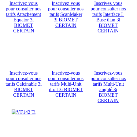
Inscrivez-vous
Inscrivez-vous
Inscrivez-vous
pour consulter nos
pour consulter nos
pour consulter nos
tarifs
Attachement
tarifs
ScanMaker
tarifs
Interface I-
Equator 3i
3i BIOMET
Base titan 3i
BIOMET
CERTAIN
BIOMET
CERTAIN
CERTAIN
Inscrivez-vous
Inscrivez-vous
Inscrivez-vous
pour consulter nos
pour consulter nos
pour consulter nos
tarifs
Calcinable 3i
tarifs
Multi-Unit
tarifs
Multi-Unit
BIOMET
droit 3i BIOMET
angulé 3i
CERTAIN
CERTAIN
BIOMET
CERTAIN