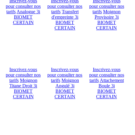
Inscrivez-vous
Inscrivez-vous
Inscrivez-vous
pour consulter nos
pour consulter nos
pour consulter nos
tarifs
Analogue 3i
tarifs
Transfert
tarifs
Moignon
BIOMET
d'empreinte 3i
Provisoire 3i
CERTAIN
BIOMET
BIOMET
CERTAIN
CERTAIN
Inscrivez-vous
Inscrivez-vous
Inscrivez-vous
pour consulter nos
pour consulter nos
pour consulter nos
tarifs
Moignon
tarifs
Moignon
tarifs
Attachement
Titane Droit 3i
Angulé 3i
Boule 3i
BIOMET
BIOMET
BIOMET
CERTAIN
CERTAIN
CERTAIN