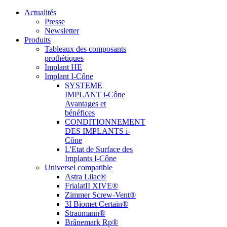
Actualités
Presse
Newsletter
Produits
Tableaux des composants
prothétiques
Implant HE
Implant I-Cône
SYSTEME
IMPLANT i-Cône
Avantages et
bénéfices
CONDITIONNEMENT
DES IMPLANTS i-
Cône
L'Etat de Surface des
Implants I-Cône
Universel compatible
Astra Lilac®
FrialatII XIVE®
Zimmer Screw-Vent®
3I Biomet Certain®
Straumann®
Brânemark Rp®