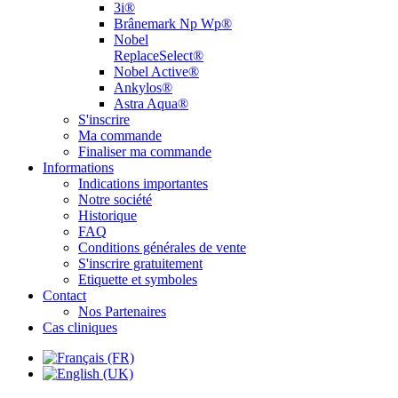
3i®
Brânemark Np Wp®
Nobel
ReplaceSelect®
Nobel Active®
Ankylos®
Astra Aqua®
S'inscrire
Ma commande
Finaliser ma commande
Informations
Indications importantes
Notre société
Historique
FAQ
Conditions générales de vente
S'inscrire gratuitement
Etiquette et symboles
Contact
Nos Partenaires
Cas cliniques