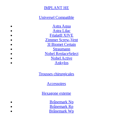
IMPLANT HE
Universel Compatible
Astra Aqua
Astra Lilac
FrialatII XIVE
Zimmer Screw-Vent
3I Biomet Certain
Straumann
Nobel ReplaceSelect
Nobel Active
Ankylos
Trousses chirurgicales
Accessoires
Hexagone externe
Brânemark Np
Brânemark Rp
Brânemark Wp