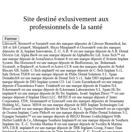
Site destiné exlusivement aux
professionnels de la santé
Lifecore®, Restore® et Sustain® sont des marques déposées de Lifecore Biomedical, Inc.
3i® et 3i® Certain®, Miniplant®, Micro Miniplant® et Osseotite® sont des marques
déposées de 3i, Implant Innovations, É.-U. A.B. ® est une marque déposée de A.B. Dental
Devices Ltd. Alpha Bio® est une marque déposée de AlphaBioTec Ltd. Astra Tech™ est
une marque déposée de AstraZeneca.Avinent ® est une marque déposée d’Avinent Implant
System. Bio Horizons® est une marque déposée de BioHorizons, inc. Brånemark
System®, et Replace®, et Active® et Active-CC® sont des marques déposées de Nobel
Biocare AB, Suède. C-Tech implant® est une marque déposée de C-Tech Implant S.r.L.
Italy Defcon TSH® est une marque déposée de Phibo Dental Solutions S.L. Spain
Dentaltech® est une marque déposée de Dental Tech S.r.L. Italie DIO implants® est une
marque déposée de DIO Implant system CO. Ltd. Corée Euroteknica® est une marque
déposée d’Euroteknica France. Friadent® est une marque déposée de Friadent NA
Eckermann® est une marque déposée de Eckermann Laboratorium S.L. Spain Hi-Tec
implants® est une marque déposée de Hi-Tec Implants, Israël. Implant Direct ™ est une
marque déposée d’Implant Direct LLC. IMTEC® est une marque déposée d’ Imtec
Corporation. ITI®, Straumann® et Synocta® sont des marques déposées de Straumann
Holding AG, Suisse. MIS® est une marque déposée de MIS Implant Technologies Ltd.
Mozo Grau® est une marque déposée de Mozo Grau S.L. Spain Osstem® est un copyright
de Osstem Implant, Corée Phibo® est une marque déposée de Phibo Dental Solutions S.L.
Espagne Semados™ est une marque déposée de BEGO Bremer Goldschlägerei Wilh.
Herbst GmbH & Co, Allemagne Southern Implants® est une marque déposée de Southern
Implants Inc. É.-U. Sweden Martina ® est une marque déposée de Sweden & Martina
SPA.T.B.R. implants® est une marque déposée de TBR Implants Group, France Titan
Implants® est une marque déposée de Titan Implants Inc. É.-U. Xive® est une marque