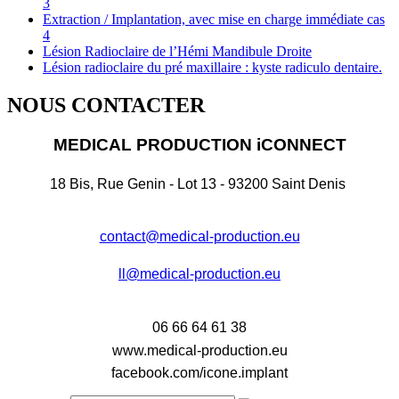
3
Extraction / Implantation, avec mise en charge immédiate cas
4
Lésion Radioclaire de l’Hémi Mandibule Droite
Lésion radioclaire du pré maxillaire : kyste radiculo dentaire.
NOUS CONTACTER
MEDICAL PRODUCTION iCONNECT
18 Bis, Rue Genin - Lot 13 - 93200 Saint Denis
contact@medical-production.eu
ll@medical-production.eu
06 66 64 61 38
www.medical-production.eu
facebook.com/icone.implant