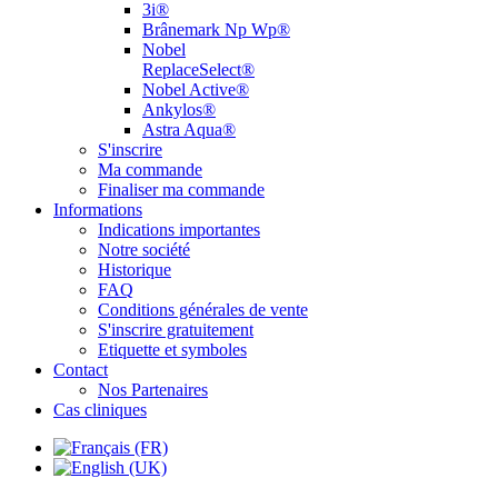
3i®
Brânemark Np Wp®
Nobel
ReplaceSelect®
Nobel Active®
Ankylos®
Astra Aqua®
S'inscrire
Ma commande
Finaliser ma commande
Informations
Indications importantes
Notre société
Historique
FAQ
Conditions générales de vente
S'inscrire gratuitement
Etiquette et symboles
Contact
Nos Partenaires
Cas cliniques