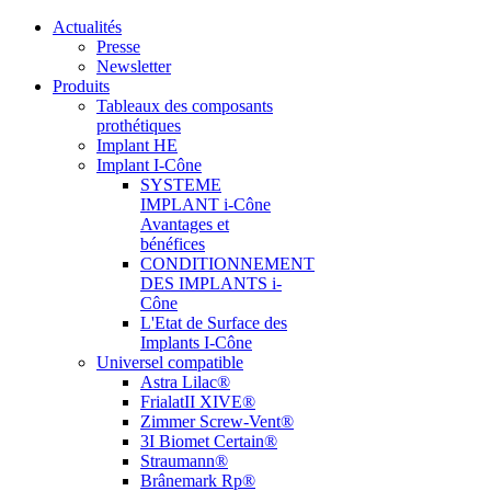
Actualités
Presse
Newsletter
Produits
Tableaux des composants
prothétiques
Implant HE
Implant I-Cône
SYSTEME
IMPLANT i-Cône
Avantages et
bénéfices
CONDITIONNEMENT
DES IMPLANTS i-
Cône
L'Etat de Surface des
Implants I-Cône
Universel compatible
Astra Lilac®
FrialatII XIVE®
Zimmer Screw-Vent®
3I Biomet Certain®
Straumann®
Brânemark Rp®