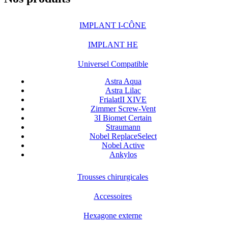
IMPLANT I-CÔNE
IMPLANT HE
Universel Compatible
Astra Aqua
Astra Lilac
FrialatII XIVE
Zimmer Screw-Vent
3I Biomet Certain
Straumann
Nobel ReplaceSelect
Nobel Active
Ankylos
Trousses chirurgicales
Accessoires
Hexagone externe