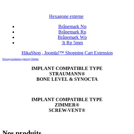
Hexagone externe
Brânemark Np
Brânemark Rp
Brânemark Wp
3i Rp 5mm
HikaShop , Joomla!™ Shopping Cart Extension
FaLang translation system by Faboba
IMPLANT COMPATIBLE TYPE
STRAUMANN®
BONE LEVEL & SYNOCTA
IMPLANT COMPATIBLE TYPE
ZIMMER®
SCREW-VENT®
Nos produits